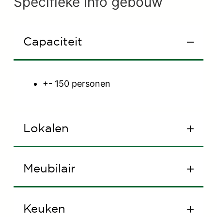
Specifieke info gebouw
Capaciteit
+- 150 personen
Lokalen
Meubilair
1 groot lokaal binnen
Grote luifel
Keuken
Grote tafels en banken